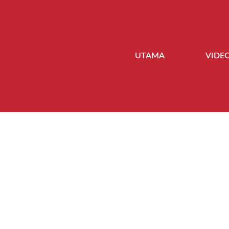
UTAMA
VIDE