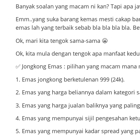
Banyak soalan yang macam ni kan? Tapi apa ja
Emm..yang suka barang kemas mesti cakap bara
emas lah yang terbaik sebab bla bla bla bla. Be
Ok, mari kita tengok sama-sama 😬
Ok, kita mula dengan tengok apa manfaat kedu
✅ Jongkong Emas : pilihan yang macam mana me
1. Emas jongkong berketulenan 999 (24k).
2. Emas yang harga beliannya dalam kategori s
3. Emas yang harga jualan baliknya yang paling 
4. Emas yang mempunyai sijil pengesahan ketu
5. Emas yang mempunyai kadar spread yang pa