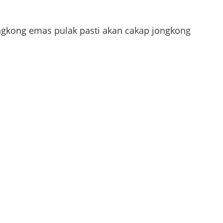
ngkong emas pulak pasti akan cakap jongkong