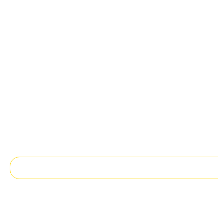
NOTA 28 : NA
AT
Jangan Beli Emas Put