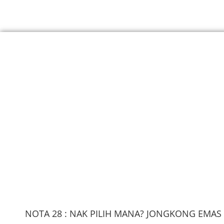
NOTA 28 : NAK PILIH MANA? JONGKONG EMAS