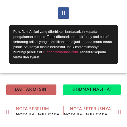
Penafian:
Artikel yang diterbitkan berdasarkan kepada
pengalaman penulis. Tidak dibenarkan untuk ‘copy and paste’
sebarang artikel yang diterbitkan dan dijual kepada mana-mana
pihak. Sekiranya masih berhasrat untuk komersilkannya,
hubungi penulis di
support.notaemas.com
. Tertakluk kepada
terma dan syarat.
DAFTAR DI SINI
KHIDMAT NASIHAT
NOTA SEBELUM
NOTA SETERUSNYA
NOTA 84 : MENGAPA HARGA EMAS BERBEZA-BEZA? – SIRI 1
NOTA 86 : MENGAPA HARGA EMAS BERBEZA-BEZA? – SIRI 3