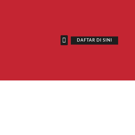
DAFTAR DI SINI
SENARAI NOTA