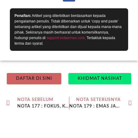
Penafian:
Artikel yang diterbitkan berdasarkan kepada
pengalaman penulis. Tidak dibenarkan untuk ‘copy and paste’
sebarang artikel yang diterbitkan dan dijual kepada mana-mana
pihak. Sekiranya masih berhasrat untuk komersilkannya,
hubungi penulis di
support.notaemas.com
. Tertakluk kepada
terma dan syarat.
DAFTAR DI SINI
KHIDMAT NASIHAT
NOTA SEBELUM
NOTA SETERUSNYA
NOTA 177 : FOKUS, KONSISTEN DAN SETIA RESEPI KEJAYAAN BISNES PUBLIC GOLD
NOTA 179 : EMAS JADI SANDARAN SIMPANAN DANA PENCEN