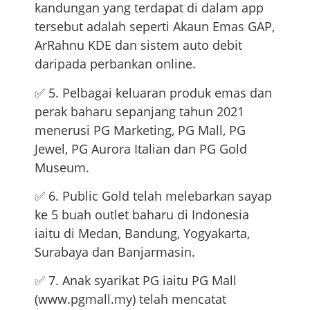
kandungan yang terdapat di dalam app
tersebut adalah seperti Akaun Emas GAP,
ArRahnu KDE dan sistem auto debit
daripada perbankan online.
✅ 5. Pelbagai keluaran produk emas dan
perak baharu sepanjang tahun 2021
menerusi PG Marketing, PG Mall, PG
Jewel, PG Aurora Italian dan PG Gold
Museum.
✅ 6. Public Gold telah melebarkan sayap
ke 5 buah outlet baharu di Indonesia
iaitu di Medan, Bandung, Yogyakarta,
Surabaya dan Banjarmasin.
✅ 7. Anak syarikat PG iaitu PG Mall
(www.pgmall.my) telah mencatat