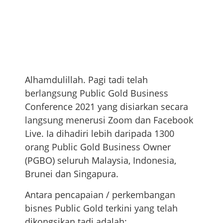
Alhamdulillah. Pagi tadi telah
berlangsung Public Gold Business
Conference 2021 yang disiarkan secara
langsung menerusi Zoom dan Facebook
Live. Ia dihadiri lebih daripada 1300
orang Public Gold Business Owner
(PGBO) seluruh Malaysia, Indonesia,
Brunei dan Singapura.
Antara pencapaian / perkembangan
bisnes Public Gold terkini yang telah
dikongsikan tadi adalah;