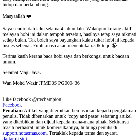
hidup dan berkembang.
Masyaallah ❤️
Saya sendiri dah lalui selama 4 tahun lalu. Walaupun kurang aktif
melayan hobi ini dalam tempoh tersebut, hasilnya tetap saya nikmati
setiap bulan. Tak boleh saya bayangkan kalau tukar hobi ni kepada
bisnes sebenar. Fuhh..masa akan menentukan..Ok tu je 😬
Terima kasih kerana baca hobi saya dan berkongsi untuk bacaan
umum.
Selamat Maju Jaya.
Wan Mohd Wazir JFMD3S PG000436
Like facebook @rtechampion
Facebook
Penafian:
Artikel yang diterbitkan berdasarkan kepada pengalaman
penulis. Tidak dibenarkan untuk ‘copy and paste’ sebarang artikel
yang diterbitkan dan dijual kepada mana-mana pihak. Sekiranya
masih berhasrat untuk komersilkannya, hubungi penulis di
support.notaemas.com
. Tertakluk kepada terma dan syarat.
daftar di sini