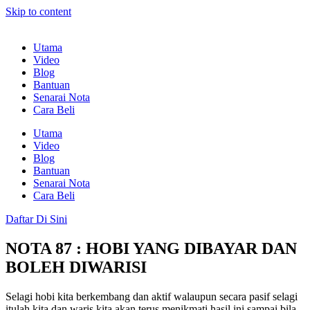
Skip to content
Utama
Video
Blog
Bantuan
Senarai Nota
Cara Beli
Utama
Video
Blog
Bantuan
Senarai Nota
Cara Beli
Daftar Di Sini
NOTA 87 : HOBI YANG DIBAYAR DAN
BOLEH DIWARISI
Selagi hobi kita berkembang dan aktif walaupun secara pasif selagi
itulah kita dan waris kita akan terus menikmati hasil ini sampai bila-