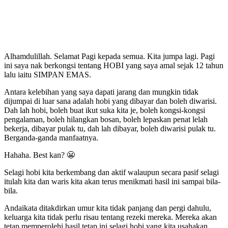
Alhamdulillah. Selamat Pagi kepada semua. Kita jumpa lagi. Pagi
ini saya nak berkongsi tentang HOBI yang saya amal sejak 12 tahun
lalu iaitu SIMPAN EMAS.
Antara kelebihan yang saya dapati jarang dan mungkin tidak
dijumpai di luar sana adalah hobi yang dibayar dan boleh diwarisi.
Dah lah hobi, boleh buat ikut suka kita je, boleh kongsi-kongsi
pengalaman, boleh hilangkan bosan, boleh lepaskan penat lelah
bekerja, dibayar pulak tu, dah lah dibayar, boleh diwarisi pulak tu.
Berganda-ganda manfaatnya.
Hahaha. Best kan? 😬
Selagi hobi kita berkembang dan aktif walaupun secara pasif selagi
itulah kita dan waris kita akan terus menikmati hasil ini sampai bila-
bila.
Andaikata ditakdirkan umur kita tidak panjang dan pergi dahulu,
keluarga kita tidak perlu risau tentang rezeki mereka. Mereka akan
tetap memperolehi hasil tetap ini selagi hobi yang kita usahakan