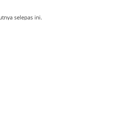
tnya selepas ini.
LIKE FACEBOOK @RTECHAMPION