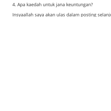
4. Apa kaedah untuk jana keuntungan?
Insyaallah saya akan ulas dalam posting selanju
Good luck! ❤️
Wan Mohd Wazir
JFMD3S PG000436
wanmohdwazir.com