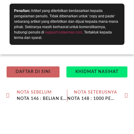
Penafian:
Artikel yang diterbitkan berdasarkan kepada
pengalaman penulis. Tidak dibenarkan untuk ‘copy and paste’
sebarang artikel yang diterbitkan dan dijual kepada mana-mana
pihak. Sekiranya masih berhasrat untuk komersilkannya,
hubungi penulis di
support.notaemas.com
. Tertakluk kepada
terma dan syarat.
DAFTAR DI SINI
KHIDMAT NASIHAT
NOTA SEBELUM
NOTA SETERUSNYA
NOTA 146 : BELIAN EMAS BULAN FEBRUARI NAIK TIGA KALI GANDA
NOTA 148 : 1000 PENYIMPAN BAHARU REBUT PELUANG BELI EMAS DENGAN HARGA MURAH