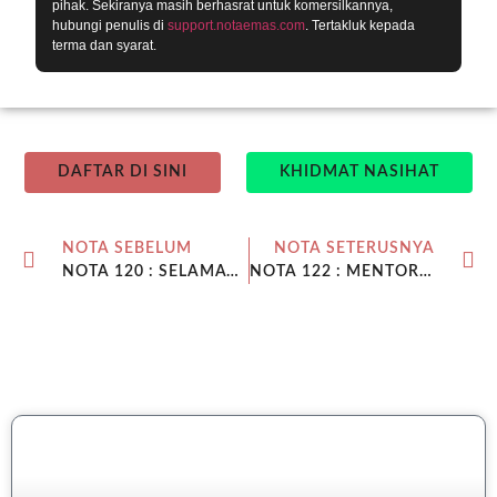
pihak. Sekiranya masih berhasrat untuk komersilkannya,
hubungi penulis di
support.notaemas.com
. Tertakluk kepada
terma dan syarat.
DAFTAR DI SINI
KHIDMAT NASIHAT
NOTA SEBELUM
NOTA SETERUSNYA
NOTA 120 : SELAMAT DATANG PEMBELI DAN PENYIMPAN EMAS KE 23000
NOTA 122 : MENTOR PILIHAN PUBLIC GOLD (1)